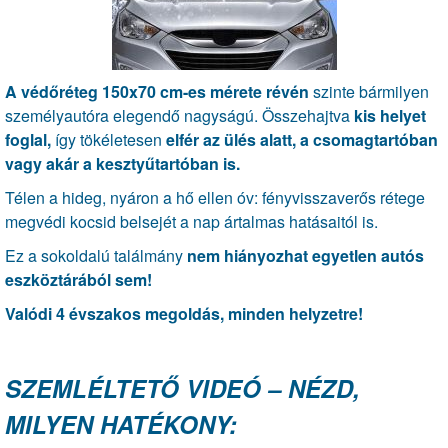
A védőréteg 150x70 cm-es mérete révén
szinte bármilyen
személyautóra elegendő nagyságú. Összehajtva
kis helyet
foglal,
így tökéletesen
elfér az ülés alatt, a csomagtartóban
vagy akár a kesztyűtartóban is.
Télen a hideg, nyáron a hő ellen óv: fényvisszaverős rétege
megvédi kocsid belsejét a nap ártalmas hatásaitól is.
Ez a sokoldalú találmány
nem hiányozhat egyetlen autós
eszköztárából sem!
Valódi 4 évszakos megoldás, minden helyzetre!
SZEMLÉLTETŐ VIDEÓ – NÉZD,
MILYEN HATÉKONY: