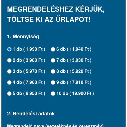
MEGRENDELÉSHEZ KÉRJÜK,
TÖLTSE KI AZ ŰRLAPOT!
1. Mennyiség
1 db ( 1.990 Ft )
6 db ( 11.940 Ft )
2 db ( 3.980 Ft )
7 db ( 13.930 Ft )
3 db ( 5.970 Ft )
8 db ( 15.920 Ft )
4 db ( 7.960 Ft )
9 db ( 17.910 Ft )
5 db ( 9.950 Ft )
10 db ( 19.900 Ft )
2. Rendelési adatok
Megrendelő neve (vezetéknév és keresztnév).