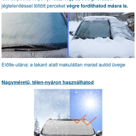
jégtelenítéssel töltött perceket
végre fordíthatod másra is.
Előtte-utána: a takaró alatt makulátlan marad autód üvege
Nagyméretű, télen-nyáron használhatod