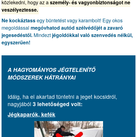
közlekedni, hogy az a
személy- és vagyonbiztonságot ne
veszélyeztesse.
Ne kockáztass
egy büntetést vagy karambolt! Egy okos
megoldással
megóvhatod autód szélvédőjét a zavaró
jegesedéstől.
Mindezt
jégoldókkal való szenvedés nélkül,
egyszerűen!
A HAGYOMÁNYOS JÉGTELENÍTŐ
MÓDSZEREK HÁTRÁNYAI
Idáig, ha el akartad tüntetni a jeget kocsidról,
nagyjából
3 lehetőséged volt:
Jégkaparók, kefék