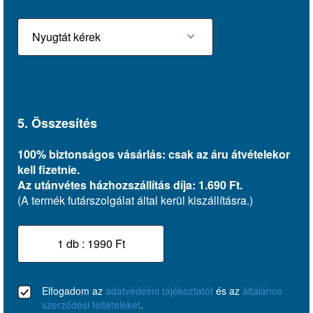
5. Összesítés
100% biztonságos vásárlás: csak az áru átvételekor
kell fizetnie.
Az utánvétes házhozszállítás díja: 1.690 Ft.
(A termék futárszolgálat által kerül kiszállításra.)
Elfogadom az
adatvédelmi tájékoztatót
és az
általános
szerződési feltételeket
.