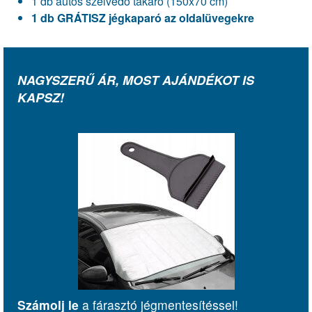
1 db autós szélvédő takaró (150x70 cm)
1 db GRÁTISZ jégkaparó az oldalüvegekre
NAGYSZERŰ ÁR, MOST AJÁNDÉKOT IS
KAPSZ!
Számolj le
a fárasztó jégmentesítéssel!