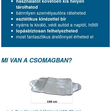
használatot követően kis helyen
tárolhatod
bármilyen személyautóra ráteheted
esztétikus kinézettel bír
nyárra is kiváló, védi autód a naptól, hőtől
lopásbiztosan felhelyezheted
most fantasztikus árelőnnyel érheted el
MI VAN A CSOMAGBAN?