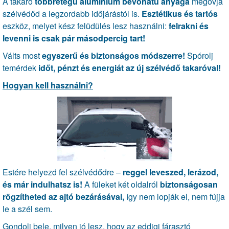
A takaró
többrétegű alumínium bevonatú anyaga
megóvja
szélvédőd a legzordabb időjárástól is.
Esztétikus és tartós
eszköz, melyet kész felüdülés lesz használni:
felrakni és
levenni is csak pár másodpercig tart!
Válts most
egyszerű és biztonságos módszerre!
Spórolj
temérdek
időt, pénzt és energiát az új szélvédő takaróval!
Hogyan kell használni?
Estére helyezd fel szélvédődre –
reggel leveszed, lerázod,
és már indulhatsz is!
A füleket két oldalról
biztonságosan
rögzítheted az ajtó bezárásával,
így nem lopják el, nem fújja
le a szél sem.
Gondolj bele, milyen jó lesz, hogy az eddigi fárasztó