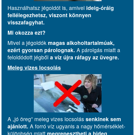
Használhatsz jégoldót is, amivel
ideig-óráig
fellélegezhetsz, viszont könnyen
visszafagyhat.
Mi okozza ezt?
Mivel a jégoldók
magas alkoholtartalmúak,
ezért gyorsan párolognak.
A párolgás miatt a
feloldódott jégből
a víz újra ráfagy az üvegre.
Meleg vizes locsolás
A „jó öreg” meleg vizes locsolás
senkinek sem
ajánlott.
A forró víz ugyanis a nagy hőmérséklet-
különbség miatt
megrepesztheti a hideg