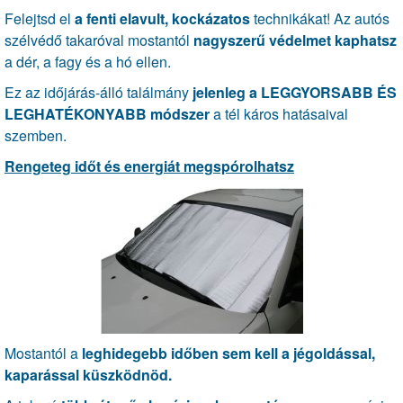
Felejtsd el
a fenti elavult, kockázatos
technikákat! Az autós
szélvédő takaróval mostantól
nagyszerű védelmet kaphatsz
a dér, a fagy és a hó ellen.
Ez az időjárás-álló találmány
jelenleg a LEGGYORSABB ÉS
LEGHATÉKONYABB módszer
a tél káros hatásaival
szemben.
Rengeteg időt és energiát megspórolhatsz
Mostantól a
leghidegebb időben sem kell a jégoldással,
kaparással küszködnöd.