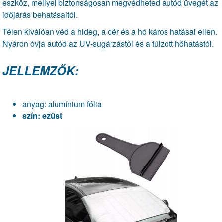
eszköz, mellyel biztonságosan megvédheted autód üvegét az
időjárás behatásaitól.
Télen kiválóan véd a hideg, a dér és a hó káros hatásai ellen.
Nyáron óvja autód az UV-sugárzástól és a túlzott hőhatástól.
JELLEMZŐK:
anyag: alumínium fólia
szín: ezüst