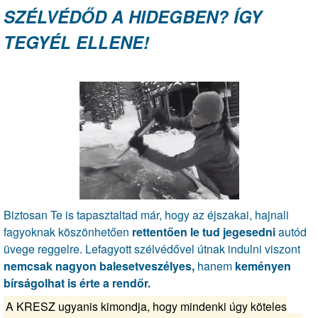
SZÉLVÉDŐD A HIDEGBEN? ÍGY
TEGYÉL ELLENE!
Biztosan Te is tapasztaltad már, hogy az éjszakai, hajnali
fagyoknak köszönhetően
rettentően le tud jegesedni
autód
üvege reggelre. Lefagyott szélvédővel útnak indulni viszont
nemcsak nagyon balesetveszélyes,
hanem
keményen
bírságolhat is érte a rendőr.
A KRESZ ugyanis kimondja, hogy mindenki úgy köteles