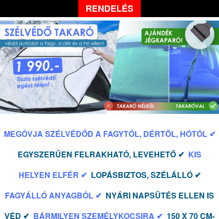
RENDELÉS
MEGÓVJA SZÉLVÉDŐD A FAGYTÓL, DÉRTŐL, HÓTÓL ✔
EGYSZERŰEN FELRAKHATÓ, LEVEHETŐ ✔
KIS
HELYEN ELFÉR ✔
LOPÁSBIZTOS, SZÉLÁLLÓ ✔
FAGYÁLLÓ ANYAGBÓL ✔
NYÁRI NAPSÜTÉS ELLEN IS
VÉD ✔
BÁRMILYEN SZEMÉLYKOCSIRA ✔
150 X 70 CM-