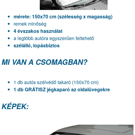
mérete: 150x70 cm (szélesség x magasság)
remek minőség
4 évszakos használat
a legtöbb autóra egyszerűen feltehető
szélálló, lopásbiztos
MI VAN A CSOMAGBAN?
1 db autós szélvédő takaró (150x70 cm)
1 db GRÁTISZ jégkaparó az oldalüvegekre
KÉPEK: